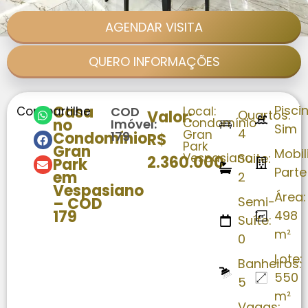
AGENDAR VISITA
QUERO INFORMAÇÕES
Casa
Pisci
Compartilhe
COD
Local:
Valor:
Quartos:
no
Condomínio
Imóvel:
Sim
4
Gran
Condomínio
179
R$
Park
Gran
Mobil
Vespasiano
Suite:
2.360.000
Park
Parte
em
2
Vespasiano
Área:
– COD
Semi-
179
498
Suíte:
m²
0
Lote:
Banheiros:
550
5
m²
Vagas: