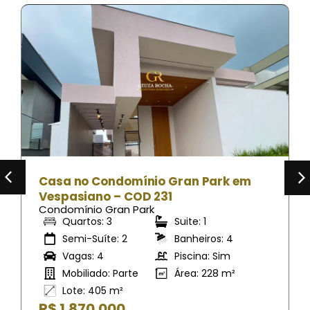
Park em
Casa no Condomínio Gran Park
Vespasiano – COD 024
Condomínio Gran Park
1
Quartos: 3
Suite: 1
ros: 4
Semi-Suíte: 0
Banheiros: 2
a: Sim
Vagas: 4
Piscina: Sim
228 m²
Mobiliado: Nao
Área: 238 m
Lote: 405 m²
R$ 1.950.000