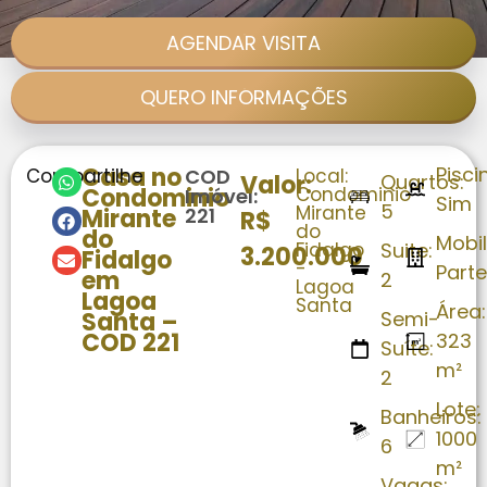
AGENDAR VISITA
QUERO INFORMAÇÕES
Casa no
Pisci
Compartilhe
COD
Local:
Valor:
Quartos:
Condominio
Condominio
Imóvel:
Sim
5
Mirante
Mirante
221
R$
do
do
Mobil
Fidalgo
Suite:
3.200.000
Fidalgo
-
Parte
em
2
Lagoa
Lagoa
Santa
Área:
Santa –
Semi-
COD 221
323
Suíte:
m²
2
Lote:
Banheiros:
1000
6
m²
Vagas: