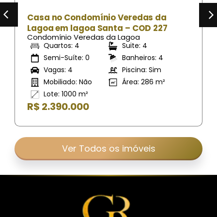
Casa no Condomínio Veredas da
Lagoa em lagoa Santa – COD 227
Condomínio Veredas da Lagoa
Quartos: 4
Suite: 4
Semi-Suíte: 0
Banheiros: 4
Vagas: 4
Piscina: Sim
Mobiliado: Não
Área: 286 m²
Lote: 1000 m²
R$ 2.390.000
Ver Todos os imóveis