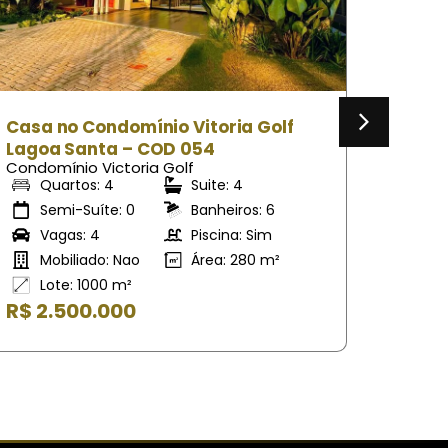
Casa no Condominio Vitória Golf
Casa 
em Lagoa Santa – COD 248
em La
Condomínio Victoria Golf
Condomí
Quartos: 4
Suite: 4
Qu
Semi-Suíte: 0
Banheiros: 5
Se
Vagas: 4
Piscina: Sim
Va
Mobiliado: Sim
Área: 325 m²
Mo
Lote: 1000 m²
Lo
R$ 4.200.000
R$ 2.