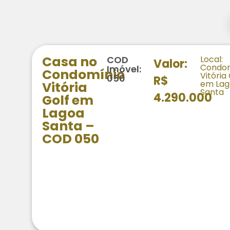
Casa no
COD
Local:
Valor:
Condom
Imóvel:
Condomínio
Vitória
050
R$
em Lag
Vitória
Santa
4.290.000
Golf em
Lagoa
Santa –
COD 050