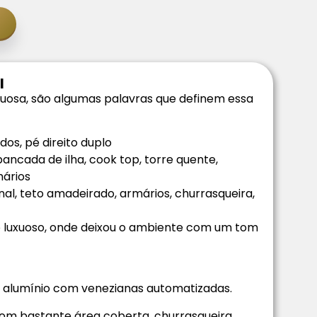
l
uosa, são algumas palavras que definem essa
os, pé direito duplo
ncada de ilha, cook top, torre quente,
mários
al, teto amadeirado, armários, churrasqueira,
 luxuoso, onde deixou o ambiente com um tom
 alumínio com venezianas automatizadas.
com bastante área coberta, churrasqueira