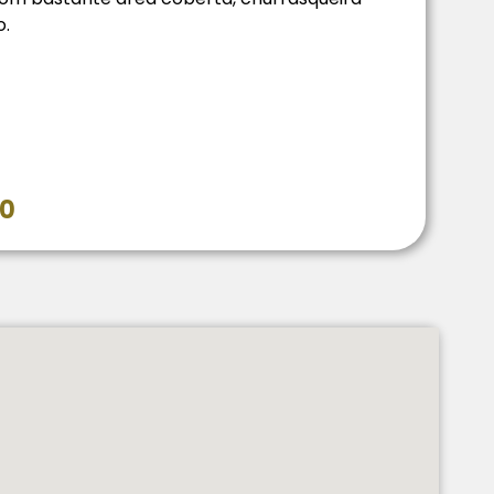
o.
00