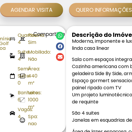
AGENDAR VISITA
QUERO INFORMAÇÕES
Compartilhe
Descrição do Imóve
Quartos:
Piscina:
ínio
Moderna, imponente e lux
4
Sim
 Golf
oa
linda casa linear
Suite:
Mobiliado:
4
Não
Sala com espaços integrad
Cozinha americana com ba
Semi-
Área:
geladeira Side By Side, ar
Suíte:
440
Espaço gormert sensacion
0
m²
painel ripado com TV
Banheiros:
Lote:
Um projeto luminotécnico
6
1000
de requinte
m²
Vagas:
São 4 suites
4
Spa:
Janelas em esquadrias de
nao
Área de lazer espaçosa, 