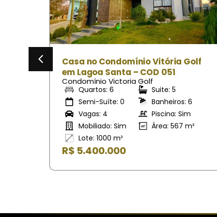
Golf
Casa no Condomínio Vitoria Golf
em Lagoa Santa – COD 167
Condomínio Victoria Golf
Quartos: 4
Suite: 4
 6
Semi-Suíte: 0
Banheiros: 6
im
Vagas: 4
Piscina: Sim
 m²
Mobiliado: Não
Área: 1121 m²
Lote: 417 m²
R$ 3.900.000