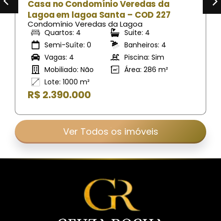
Casa no Condomínio Veredas da
Lagoa em lagoa Santa – COD 227
Condomínio Veredas da Lagoa
Quartos: 4
Suite: 4
Semi-Suíte: 0
Banheiros: 4
Vagas: 4
Piscina: Sim
Mobiliado: Não
Área: 286 m²
Lote: 1000 m²
R$ 2.390.000
Ver Todos os imóveis