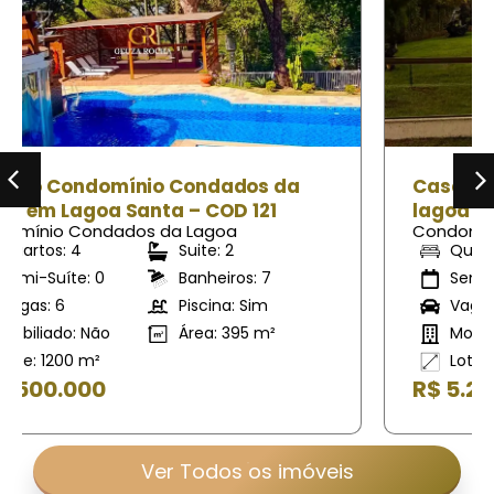
Casa no Condomínio Condados Da
lagoa em Lagoa Santa – COD 190
Condomínio Condados da Lagoa
Quartos: 4
Suite: 5
Semi-Suíte: 0
Banheiros: 6
Vagas: 6
Piscina: Sim
Mobiliado: Sim
Área: 394 m²
Lote: 1590 m²
R$ 5.290.000
Ver Todos os imóveis